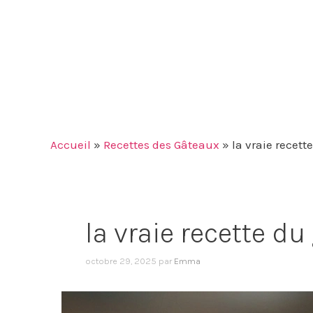
Accueil
»
Recettes des Gâteaux
»
la vraie recet
la vraie recette d
octobre 29, 2025
par
Emma