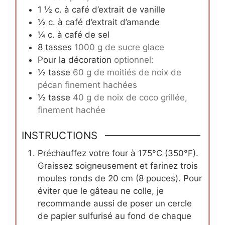
1 ½
c.
à café d’extrait de vanille
½
c.
à café d’extrait d’amande
¼
c.
à café de sel
8
tasses
1000 g de sucre glace
Pour la décoration
optionnel:
½
tasse
60 g de moitiés de noix de
pécan finement hachées
½
tasse
40 g de noix de coco grillée,
finement hachée
INSTRUCTIONS
Préchauffez votre four à 175°C (350°F).
Graissez soigneusement et farinez trois
moules ronds de 20 cm (8 pouces). Pour
éviter que le gâteau ne colle, je
recommande aussi de poser un cercle
de papier sulfurisé au fond de chaque