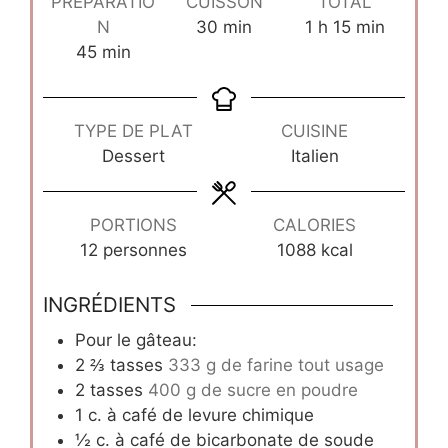
PRÉPARATIO
CUISSON
TOTAL
minutes
heure
minutes
N
30
min
1
h
15
min
minutes
45
min
TYPE DE PLAT
CUISINE
Dessert
Italien
PORTIONS
CALORIES
12
personnes
1088
kcal
INGRÉDIENTS
Pour le gâteau:
2 ⅔
tasses
333 g de farine tout usage
2
tasses
400 g de sucre en poudre
1
c.
à café de levure chimique
½
c.
à café de bicarbonate de soude