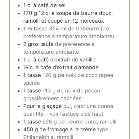
1
c.
à café de sel
170
g
12 c. à soupe de beurre doux,
ramolli et coupé en 12 morceaux
1 ½
tasse
354 ml de babeurre (de
préférence à température ambiante)
2
gros œufs
de préférence à
température ambiante
1
c.
à café d’extrait de vanille
½
c.
à café d’extrait d’amande
1
tasse
120 g de noix de coco râpée
sucrée
1
tasse
113 g de noix de pécan
grossièrement hachées
Pour le glaçage
oui, c’est une bonne
quantité – voir l’astuce plus haut:
1
tasse
226 g de beurre doux, ramolli
450
g
de fromage à la crème
type
Philadelphia, ramolli