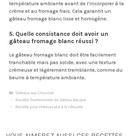
température ambiante avant de l’incorporer à la
crème et au fromage frais. Cela garantit un
gâteau fromage blanc lisse et homogène.
5. Quelle consistance doit avoir un
gâteau fromage blanc réussi ?
Le gâteau fromage blanc doit être facilement
tranchable mais pas solide, avec une texture
crémeuse et légèrement tremblante, comme du
beurre à température ambiante.
Catégories
Gâteaux aux Chocolat
Recette Traditionnelle du Gâteau Basque
Recette pour cheesecake à la citrouille
VOUS AIMEREZ AUSSI CES RECETTES