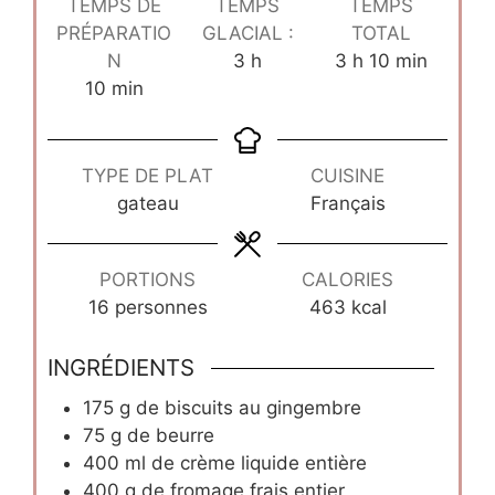
TEMPS DE
TEMPS
TEMPS
PRÉPARATIO
GLACIAL :
TOTAL
heures
heures
minutes
N
3
h
3
h
10
min
minutes
10
min
TYPE DE PLAT
CUISINE
gateau
Français
PORTIONS
CALORIES
16
personnes
463
kcal
INGRÉDIENTS
175
g
de biscuits au gingembre
75
g
de beurre
400
ml
de crème liquide entière
400
g
de fromage frais entier