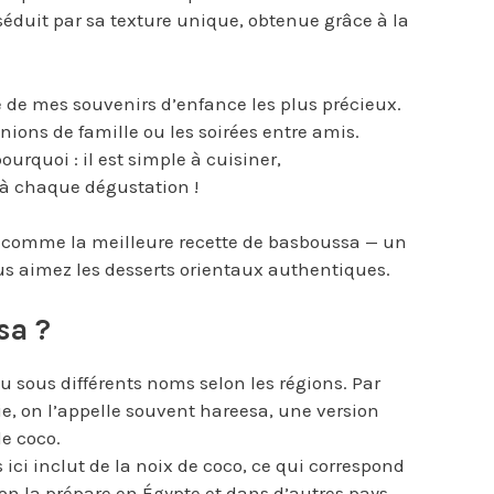
éduit par sa texture unique, obtenue grâce à la
 de mes souvenirs d’enfance les plus précieux.
ions de famille ou les soirées entre amis.
rquoi : il est simple à cuisiner,
 à chaque dégustation !
e comme la meilleure recette de basboussa — un
ous aimez les desserts orientaux authentiques.
sa ?
 sous différents noms selon les régions. Par
e, on l’appelle souvent hareesa, une version
e coco.
ici inclut de la noix de coco, ce qui correspond
on la prépare en Égypte et dans d’autres pays