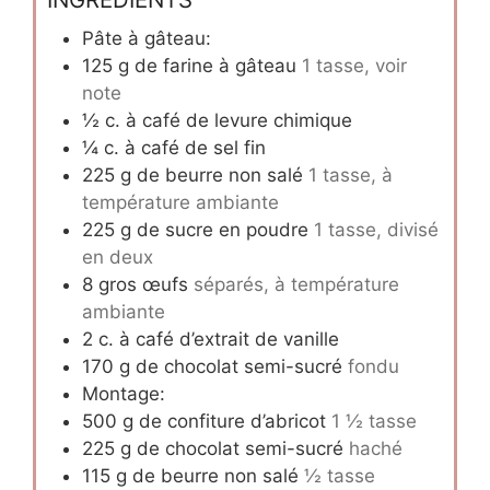
Pâte à gâteau:
125
g
de farine à gâteau
1 tasse, voir
note
½
c.
à café de levure chimique
¼
c.
à café de sel fin
225
g
de beurre non salé
1 tasse, à
température ambiante
225
g
de sucre en poudre
1 tasse, divisé
en deux
8
gros œufs
séparés, à température
ambiante
2
c.
à café d’extrait de vanille
170
g
de chocolat semi-sucré
fondu
Montage:
500
g
de confiture d’abricot
1 ½ tasse
225
g
de chocolat semi-sucré
haché
115
g
de beurre non salé
½ tasse