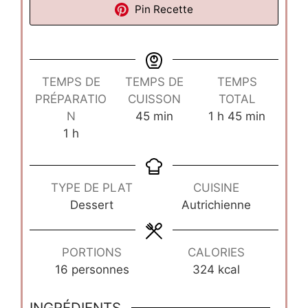
Pin Recette
TEMPS DE
TEMPS DE
TEMPS
PRÉPARATIO
CUISSON
TOTAL
minutes
heure
minutes
N
45
min
1
h
45
min
heure
1
h
TYPE DE PLAT
CUISINE
Dessert
Autrichienne
PORTIONS
CALORIES
16
personnes
324
kcal
INGRÉDIENTS