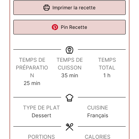
Imprimer la recette
Pin Recette
TEMPS DE
TEMPS DE
TEMPS
PRÉPARATIO
CUISSON
TOTAL
minutes
heure
N
35
min
1
h
minutes
25
min
TYPE DE PLAT
CUISINE
Dessert
Français
PORTIONS
CALORIES