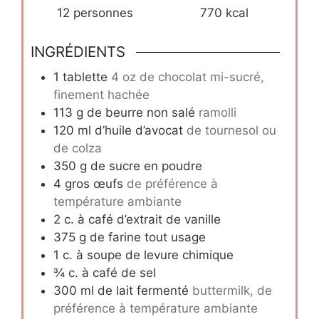
12
personnes
770
kcal
INGRÉDIENTS
1
tablette
4 oz de chocolat mi-sucré,
finement hachée
113
g
de beurre non salé
ramolli
120
ml
d’huile d’avocat
de tournesol ou
de colza
350
g
de sucre en poudre
4
gros œufs
de préférence à
température ambiante
2
c.
à café d’extrait de vanille
375
g
de farine tout usage
1
c.
à soupe de levure chimique
¾
c.
à café de sel
300
ml
de lait fermenté
buttermilk, de
préférence à température ambiante