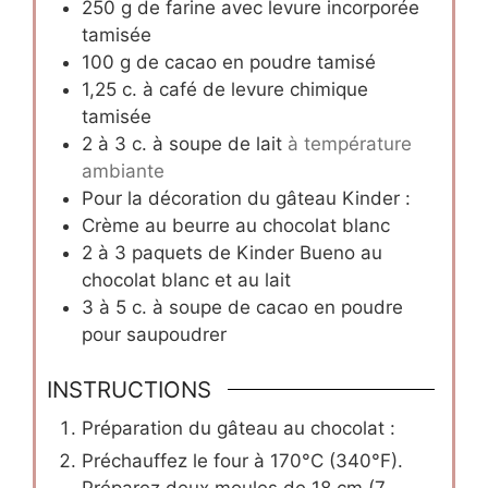
250
g
de farine avec levure incorporée
tamisée
100
g
de cacao en poudre tamisé
1,25
c.
à café de levure chimique
tamisée
2
à 3 c. à soupe de lait
à température
ambiante
Pour la décoration du gâteau Kinder :
Crème au beurre au chocolat blanc
2
à 3 paquets de Kinder Bueno au
chocolat blanc et au lait
3
à 5 c. à soupe de cacao en poudre
pour saupoudrer
INSTRUCTIONS
Préparation du gâteau au chocolat :
Préchauffez le four à 170°C (340°F).
Préparez deux moules de 18 cm (7