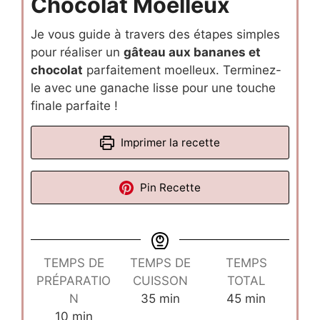
Chocolat Moelleux
Je vous guide à travers des étapes simples
pour réaliser un
gâteau aux bananes et
chocolat
parfaitement moelleux. Terminez-
le avec une ganache lisse pour une touche
finale parfaite !
Imprimer la recette
Pin Recette
TEMPS DE
TEMPS DE
TEMPS
PRÉPARATIO
CUISSON
TOTAL
minutes
minutes
N
35
min
45
min
minutes
10
min