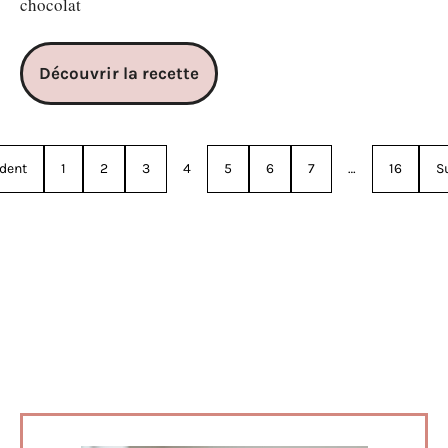
chocolat
Découvrir la recette
dent
1
2
3
4
5
6
7
…
16
S