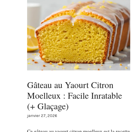
Gâteau au Yaourt Citron
Moelleux : Facile Inratable
(+ Glaçage)
janvier 27, 2026
Ce gâteau au yaourt citron moelleux est la recette