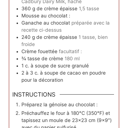
Cadbury Dairy Milk, haché
360
g
de crème épaisse
1,5 tasse
Mousse au chocolat :
Ganache au chocolat
préparée avec la
recette ci-dessus
240
g
de crème épaisse
1 tasse, bien
froide
Crème fouettée
facultatif :
¾
tasse de crème
180 ml
1
c.
à soupe de sucre granulé
2
à 3 c. à soupe de cacao en poudre
pour la décoration
INSTRUCTIONS
Préparez la génoise au chocolat :
Préchauffez le four à 180°C (350°F) et
tapissez un moule de 23×23 cm (9×9″)
avec du papier sulfurisé.