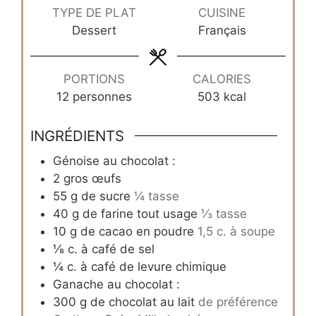
TYPE DE PLAT
CUISINE
Dessert
Français
PORTIONS
CALORIES
12
personnes
503
kcal
INGRÉDIENTS
Génoise au chocolat :
2
gros œufs
55
g
de sucre
¼ tasse
40
g
de farine tout usage
⅓ tasse
10
g
de cacao en poudre
1,5 c. à soupe
⅛
c.
à café de sel
¼
c.
à café de levure chimique
Ganache au chocolat :
300
g
de chocolat au lait
de préférence