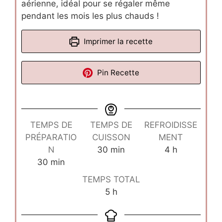
aérienne, idéal pour se régaler même
pendant les mois les plus chauds !
Imprimer la recette
Pin Recette
TEMPS DE
TEMPS DE
REFROIDISSE
PRÉPARATIO
CUISSON
MENT
minutes
heures
N
30
min
4
h
minutes
30
min
TEMPS TOTAL
heures
5
h